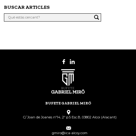
BUSCAR ARTICLES
BUFETE GABRIEL MIRÓ
C/ Joan de Joanes nº14, 2º p.5 Esc.B, 03802 Alcoi (Alacant)
gmiro@ica-alcoy.com