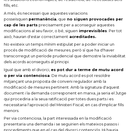
fills, etc.
A més, és necessari que aquestes variacions
posseïsquen
permanència
, que
no siguen provocades per
cap de les parts
precisament per a aconseguir aquestes
modificacions al seu favor, o bé, siguen
imprevisibles
. Per tot
això, hauran d'estar correctament
acreditades.
No existeix un temps mínim estipulat per a poder iniciar un
procés de modificació de mesures, però sí que ha d'haver
transcorregut un període prudencial que demostre la inviabilitat
dels acords aconseguits al principi.
Igual que amb el divorci,
es pot dur a terme de mutu acord
o per via contenciosa
. De mutu acord es pot resoldre
mitjançant una proposta de conveni regulador amb la
modificació de mesures pertinent. Amb la signatura d'aquest
document i la demanda corresponent en marxa, ja seria el Jutge
qui procediria a la seua ratificació per totes dues parts i es
necessitaria l'aprovació del Ministeri Fiscal, en cas d'implicar fills
menors.
Per via contenciosa, la part interessada en la modificació
presentaria una demanda i se seguirien els mateixos passos i
procediments que en el cas del divorci contenciós. Hi hauria