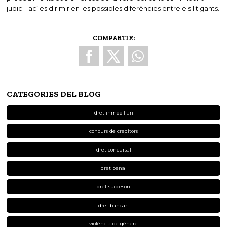
judici i ací es dirimirien les possibles diferències entre els litigants.
COMPARTIR:
CATEGORIES DEL BLOG
dret inmobiliari
concurs de creditors
dret concursal
dret penal
dret succesori
dret bancari
violència de gènere