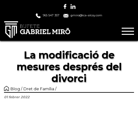
965 547 357
gmiro@ica-alcoy.com
La modificació de
mesures després del
divorci
Blog
Dret de Família
01 febrer 2022