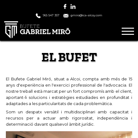
965 547 357
gmiro@ica-alcoy.com
EL BUFET
El Bufete Gabriel Miró, situat a Alcoi, compta amb més de 15
anys d'experiència en l'exercici professional de l'advocacia. El
nostre treball està marcat per un fort compromís amb el client,
aportant-li solucions i estratègies estudiades en profunditat i
adaptades a les particularitats de cada problemàtica.
Som un despatx versàtil i multidisciplinari amb capacitat i
recursos per a actuar amb rigorositat, independència i
determinació davant qualsevol àmbit jurídic.