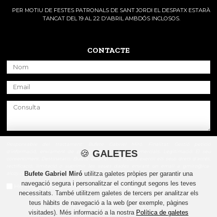
PER MOTIU DE FESTES PATRONALS DE SANT JORDI EL DESPATX ESTARÀ
TANCAT DEL 19 AL 22 D'ABRIL AMBDÓS INCLOSOS.
CONTACTE
Responsable del tractament: Bufete Gabriel Miró. Finalitat: Gestió petició
🍪
GALETES
d'informació, enviament de publicacions i correus comercials. Legitimació: El seu
consentiment. Destinataris: Bufete Gabriel Miró. Podrà exercir els seus drets d'accés,
rectificació, limitació o suprimir les seues dades enviant un email a gmiro@ica-
Bufete Gabriel Miró
utilitza galetes pròpies per garantir una
alcoy.com.
navegació segura i personalitzar el contingut segons les teves
He llegit i accepte les
condicions
i la
política de privacitat
necessitats. També utilitzem galetes de tercers per analitzar els
teus hàbits de navegació a la web (per exemple, pàgines
visitades). Més informació a la nostra
Política de galetes