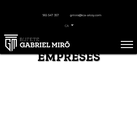
965 547 357
gmiro@ica-alcoy.com
CA
EMPRESES