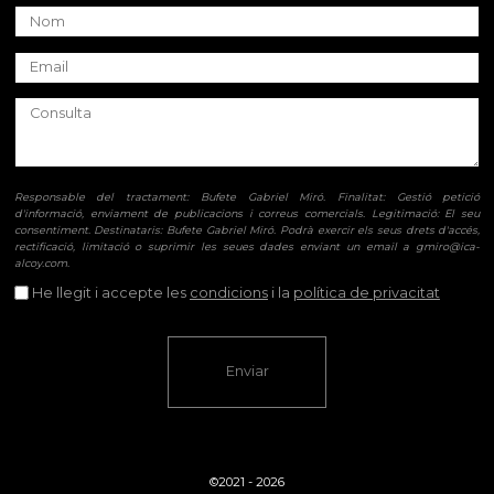
Responsable del tractament: Bufete Gabriel Miró. Finalitat: Gestió petició
d'informació, enviament de publicacions i correus comercials. Legitimació: El seu
consentiment. Destinataris: Bufete Gabriel Miró. Podrà exercir els seus drets d'accés,
rectificació, limitació o suprimir les seues dades enviant un email a gmiro@ica-
alcoy.com.
He llegit i accepte les
condicions
i la
política de privacitat
Enviar
©2021 - 2026