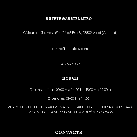
BUFETE GABRIEL MIRÓ
C/ Joan de Joanes nº14, 2º p.5 Esc.B, 03802 Alcoi (Alacant)
gmiro@ica-alcoy.com
965 547 357
HORARI
Dilluns - dijous: 09:00 h a 14:00 h - 16:00 h a 19:00 h
Divendres: 09:00 h a 14:00 h
PER MOTIU DE FESTES PATRONALS DE SANT JORDI EL DESPATX ESTARÀ
TANCAT DEL 19 AL 22 D'ABRIL AMBDÓS INCLOSOS.
CONTACTE