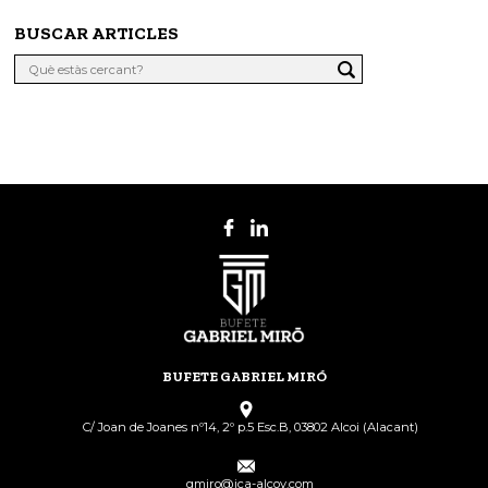
BUSCAR ARTICLES
BUFETE GABRIEL MIRÓ
C/ Joan de Joanes nº14, 2º p.5 Esc.B, 03802 Alcoi (Alacant)
gmiro@ica-alcoy.com