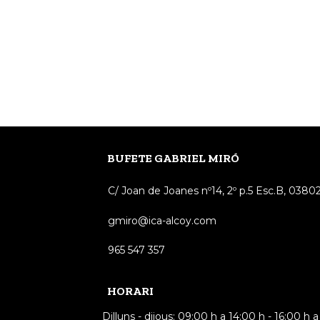
BUFETE GABRIEL MIRÓ
C/ Joan de Joanes nº14, 2º p.5 Esc.B, 03802
gmiro@ica-alcoy.com
965 547 357
HORARI
Dilluns - dijous: 09:00 h a 14:00 h - 16:00 h 