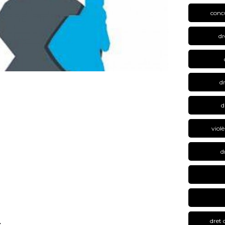
concu
dr
dr
d
viol
d
dret
: