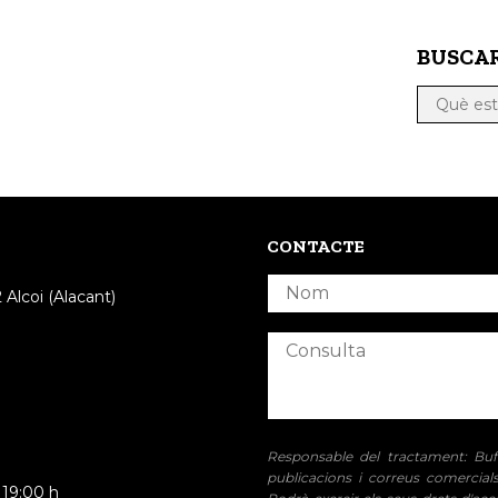
BUSCAR
CONTACTE
 Alcoi (Alacant)
Responsable del tractament: Bufe
publicacions i correus comercials
a 19:00 h