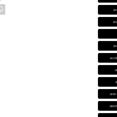
dr
dr
dr
accid
d
d
dret 
delic