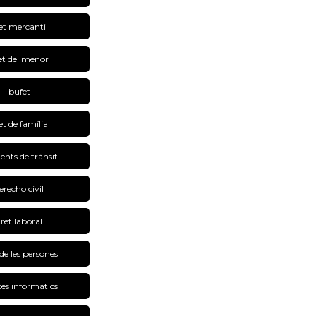
et mercantil
et del menor
bufet
et de família
ents de trànsit
erecho civil
ret laboral
de les persones
tes informàtics