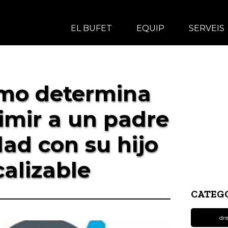
EL BUFET
EQUIP
SERVEIS
emo determina
imir a un padre
dad con su hijo
calizable
CATEGO
dre