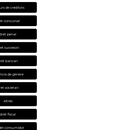
rs de creditors
et concursal
dret penal
et succesori
ret bancari
ència de gènere
ret societari
altres
dret fiscal
 del consumidor