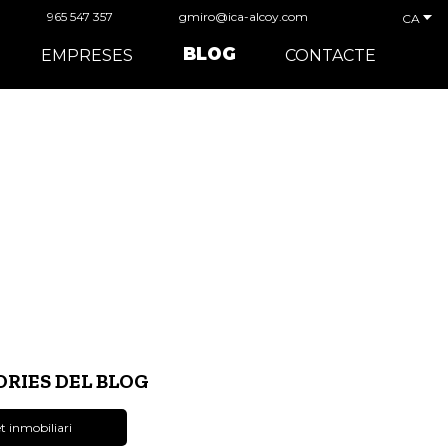
965 547 357
gmiro@ica-alcoy.com
CA
BLOG
EMPRESES
CONTACTE
RIES DEL BLOG
t inmobiliari