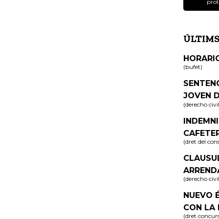
prot
ÚLTIMS
HORARI
(bufet)
SENTEN
JOVEN D
(derecho civi
INDEMNI
CAFETE
(dret del co
CLAUSU
ARREND
(derecho civi
NUEVO 
CON LA 
(dret concurs