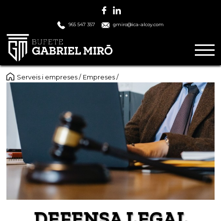
965 547 357
gmiro@ica-alcoy.com
Serveis i empreses
Empreses
DEFENSA LEGAL