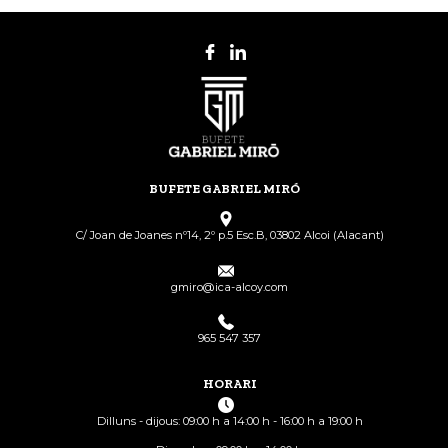
BUFETE GABRIEL MIRÓ
C/ Joan de Joanes nº14, 2º p.5 Esc.B, 03802 Alcoi (Alacant)
gmiro@ica-alcoy.com
965 547 357
HORARI
Dilluns - dijous: 09:00 h a 14:00 h - 16:00 h a 19:00 h