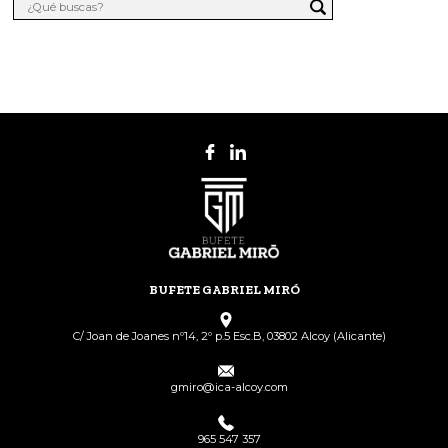
BUFETE GABRIEL MIRÓ
C/ Joan de Joanes nº14, 2º p.5 Esc.B, 03802 Alcoy (Alicante)
gmiro@ica-alcoy.com
965 547 357